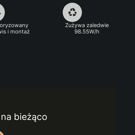
toryzowany
Zużywa zaledwie
wis i montaż
98.55W/h
ź na bieżąco