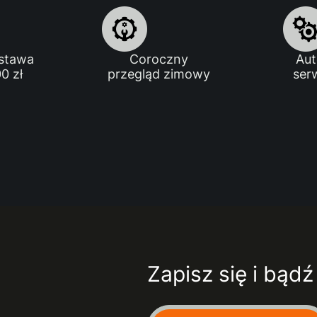
stawa
Coroczny
Au
0 zł
przegląd zimowy
ser
Zapisz się i bąd