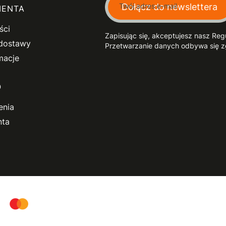
Twój adres e-mail
Dołącz do newslettera
IENTA
ści
Zapisując się, akceptujesz nasz Re
 dostawy
Przetwarzanie danych odbywa się zg
macje
O
enia
nta