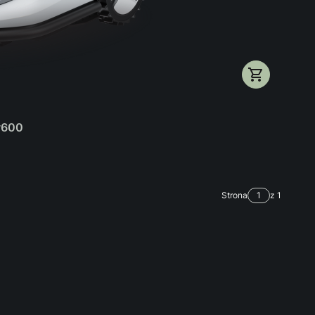
v600
Strona
z 1