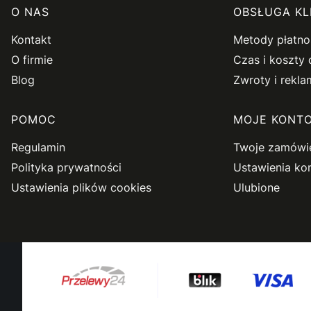
Linki w stopce
O NAS
OBSŁUGA KL
Kontakt
Metody płatno
O firmie
Czas i koszty
Blog
Zwroty i rekla
POMOC
MOJE KONT
Regulamin
Twoje zamówi
Polityka prywatności
Ustawienia ko
Ustawienia plików cookies
Ulubione