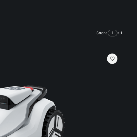
Strona
z 1